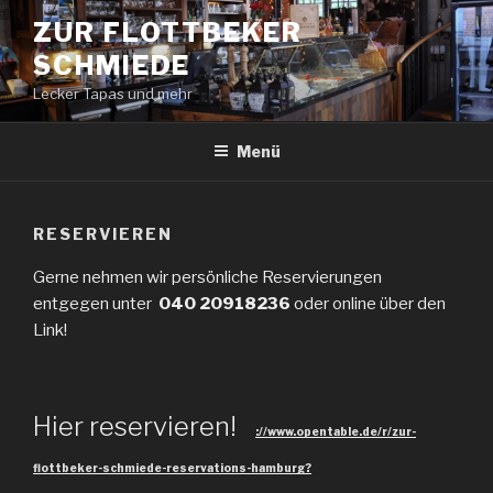
Zum
ZUR FLOTTBEKER
Inhalt
SCHMIEDE
springen
Lecker Tapas und mehr
Menü
RESERVIEREN
Gerne nehmen wir persönliche Reservierungen
entgegen unter
040 20918236
oder online über den
Link!
Hier reservieren!
://www.opentable.de/r/zur-
flottbeker-schmiede-reservations-hamburg?