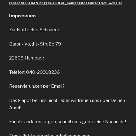
restref=13404&lang=de-DE&ot_source=Restaurant%20website
Impressum
:
Zur Flottbeker Schmiede
Baron- Voght- Straße 79
22609 Hamburg
Telefon: 040-20918236
Reservierungen per Email?
Das klappt bei uns nicht- aber wir freuen uns über Deinen
Anruf!
Für alle anderen fragen, schreib uns gerne eine Nachricht!
Email: flottbekerschmiede@yahoo.com